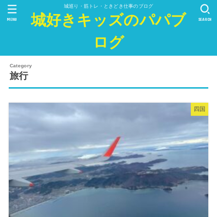
城巡り・筋トレ・ときどき仕事のブログ
城好きキッズのパパブ
MENU
SEARCH
ログ
旅行
四国