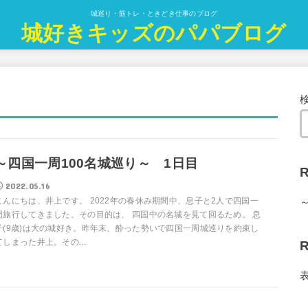
城巡り・筋トレ・ときどき仕事のブログ
城好きキッズのパパブログ
～四国一周100名城巡り～ 1日目
R
2022.05.16
こんにちは、井上です。 2022年の春休み期間中、息子と2人で四国一
周旅行してきました。その目的は、 四国中の名城を見て回るため。 息
子(9歳)は大の城好き。昨年末、酔った勢いで四国一周城巡りを約束し
てしまった井上。その...
R